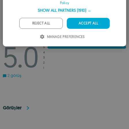
Policy
FRENCH
GÖRÜŞ BILDIR
SHOW ALL PARTNERS
(1910) →
GERMAN
İSTEK LISTESINE EKLE
ÖNERILENLERE EKLE
PORTUGUESE
REJECT ALL
ACCEPT ALL
ITALIAN
MANAGE PREFERENCES
Değerlendirme
5.0
SPANISH
5
ROMANIAN
4
3
2
1
2 görüş
Görüşler