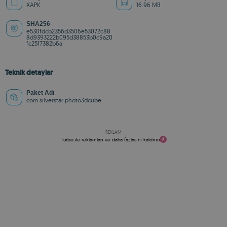
XAPK
16.96 MB
SHA256
e530fdcb2356d3506e53072c88
8d9393222b095d38853b0c9a20
fc2517382b6a
Teknik detaylar
Paket Adı
com.silverstar.photo3dcube
REKLAM
Turbo ile reklamları ve daha fazlasını kaldırın