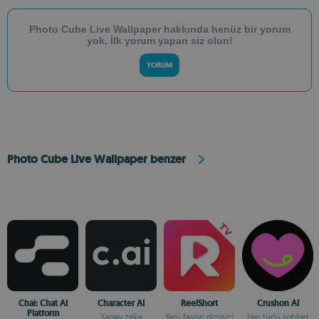
Photo Cube Live Wallpaper hakkında henüz bir yorum
yok. İlk yorum yapan siz olun!
YORUM
Photo Cube Live Wallpaper benzer
Chai: Chat AI
Character AI
ReelShort
Crushon AI
Platform
Yapay zeka
Yeni favori dizinizi
Her türlü sohbet