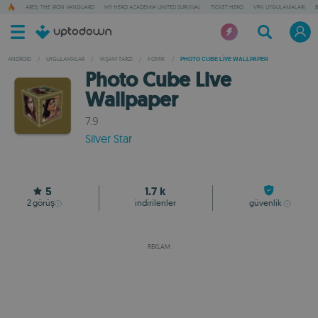
ARES: THE IRON VANGUARD
MY HERO ACADEMIA UNITED SURVIVAL
TICKET HERO
VPN UYGULAMALARI
ANDROID
/
UYGULAMALAR
/
YAŞAM TARZI
/
KOMIK
/
PHOTO CUBE LIVE WALLPAPER
Photo Cube Live
Wallpaper
7.9
Silver Star
5
1.7 k
2
görüş
indirilenler
güvenlik
REKLAM