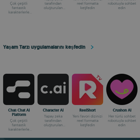
Çok çeşitli
tarafından
reel formatta
robotuyla sohbet
fantastik
oluşturulan
keşfedin
edin
karakterlerle
karakterlerle
sohbet edin
sohbet edin
Yaşam Tarzı uygulamalarını keşfedin
Chai: Chat AI
Character AI
ReelShort
Crushon AI
Platform
Yapay zeka
Yeni favori dizinizi
Her türlü sohbet
Çok çeşitli
tarafından
reel formatta
robotuyla sohbet
fantastik
oluşturulan
keşfedin
edin
karakterlerle
karakterlerle
sohbet edin
sohbet edin