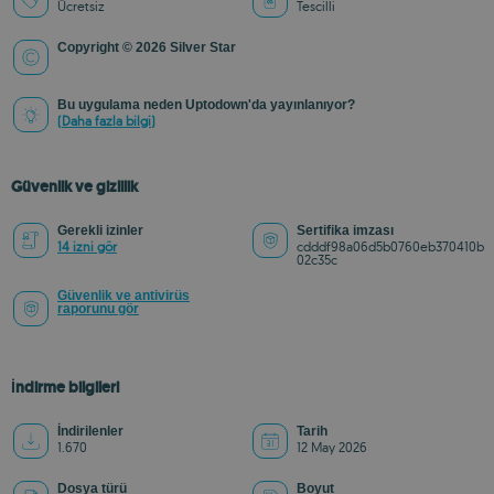
Ücretsiz
Tescilli
Copyright © 2026 Silver Star
Bu uygulama neden Uptodown'da yayınlanıyor?
(Daha fazla bilgi)
Güvenlik ve gizlilik
Gerekli izinler
Sertifika imzası
14 izni gör
cdddf98a06d5b0760eb370410b
02c35c
Güvenlik ve antivirüs
raporunu gör
İndirme bilgileri
İndirilenler
Tarih
1.670
12 May 2026
Dosya türü
Boyut